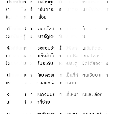
3. ประหยัดพลังงาน
เลือกตู้เย็นที่มีฉลากประหยัดพลังงาน
ฉลากเบอร์ 5 หรือได้รับการรับรองมาตรฐาน เพื่อช่วยลดค่า
ไฟและรักษาสิ่งแวดล้อม
4. ดีไซน์และสีสัน
เลือกดีไซน์และสีที่เข้ากับสไตล์การตกแต่ง
ห้อง เพื่อให้ตู้เย็นมินิบาร์ดูโดดเด่นและสวยงาม
5. ฟังก์ชันเสริม
ตรวจสอบว่าตู้เย็นมีฟังก์ชันเสริมที่ตอบ
โจทย์ เช่น ละลายน้ำแข็งอัตโนมัติ Anti-Bacterial ช่องแช่
แข็ง ช่องเก็บของปรับระดับได้ หรือประตูที่เปิดได้สองทาง
6. เสียงและความเงียบ
ควรเลือกตู้เย็นที่ทำงานเงียบ เหมาะ
สำหรับใช้งานในห้องนอนหรือห้องทำงาน
7. งบประมาณ
กำหนดงบประมาณที่เหมาะสมและเลือกตู้
เย็นที่คุ้มค่ากับราคาที่จ่าย