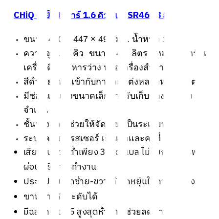
1.
CHiQ ตู้เย็นมินิบาร์ 1.6
คิว
รุ่น CSR46DB สีดำ
ขนาด 470 × 447 × 496 มม. น้ำหนัก 14 กก.
ความจุ 1.6 คิว ขนาด 46 ลิตร เหมาะสำหรับแช่
เครื่องดื่ม อาหารว่าง หรือเครื่องสำอาง
สีดำเรียบหรู เข้ากับการตกแต่งหลากหลายสไตล์
มีช่องแช่แข็งขนาดเล็กสำหรับเก็บของแช่แข็ง
จำเป็น
ชั้นวางขวด ช่วยให้จัดเรียงเป็นระเบียบ
ระบบคอมเพรสเซอร์ เย็นเร็วและคงที่
เสียงรบกวนต่ำเพียง 35 เดซิเบล ไม่รบกวนการพัก
ผ่อน หรือการทำงาน
ประตูปรับเปิดซ้าย-ขวาได้ ยืดหยุ่นในการจัดวาง
ขาหน้าปรับระดับได้
มีฉลากเบอร์ 5 สูงสุดห้าดาว
ช่วยลดค่าไฟฟ้า