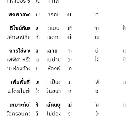
ฉลากเบอร์ 5 ช่วยลดค่าไฟได้
3. พกพาสะดวก
สามารถเคลื่อนย้ายและจัดวางได้ง่าย
4. ดีไซน์ทันสมัย
มีทั้งแบบบานทึบและบานกระจก มาพร้อม
รูปลักษณ์ที่เข้ากับการตกแต่งห้องในหลากหลายสไตล์
5. การใช้งานหลากหลาย
เหมาะสำหรับทั้งบ้านพัก โรงแรม
ออฟฟิศ หรือเหมาะกับบ้านหรือห้องที่มีพื้นที่จำกัด เช่น ห้อง
นอน ห้องทำงาน หรือห้องพักเล็กๆ
6. เพิ่มพื้นที่เก็บของ
เป็นตู้เย็นเสริมที่ช่วยเพิ่มพื้นที่เก็บของ
เย็น โดยไม่ต้องใช้ตู้เย็นขนาดใหญ่หลายเครื่อง
7. เหมาะกับไลฟ์สไตล์คนยุคใหม่
ตอบโจทย์คนที่อยู่คนเดียว
หรือครอบครัวเล็ก ที่ไม่ต้องการตู้เย็นขนาดใหญ่