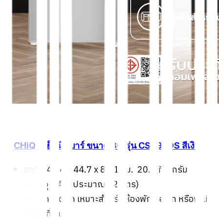
2.
CHiQ ตู้เย็นมินิบาร์ ขนาด 3Q รุ่น CSR92DS สีเงิน
ขนาด 47.4 x 44.7 x 83.1 ซม. 20.5 กิโลกรัม
ความจุ 3 คิว (ประมาณ 92 ลิตร)
ดีไซน์กะทัดรัด เหมาะสำหรับห้องพัก หอพัก หรือพื้นที่
ที่มีพื้นที่จำกัด