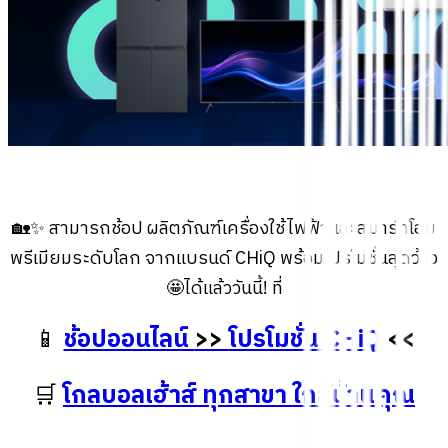
🏡✨ สามารถช้อป ผลิตภัณฑ์เครื่องใช้ไฟฟ้าและสมาร์ทโฮม
พรีเมียมระดับโลก จากแบรนด์ CHiQ พร้อมโปรโมชั่นสุดว้าว
🤩ได้แล้ววันนี้! ที่
📱
ช้อปออนไลน์
>>
โปรโมชั่น CHiQ
<<
🛒
โกลบอลเฮ้าส์ ทุกสาขา ใกล้บ้านคุณ