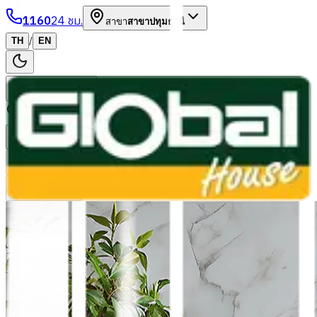
1160
24 ชม.
สาขา
สาขาปทุมธานี
/
TH
EN
หมวดหมู่สินค้า
ค้นหา
บัญชีของฉัน
ตะกร้าสินค้า
Previous slide
Next slide