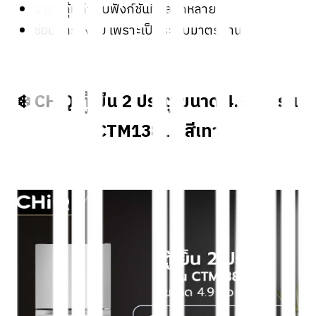
ราคาคุ้มค่ากับฟังก์ชันที่หลากหลาย
ซ่อมบำรุงง่าย เพราะเป็นระบบมาตรฐาน
❄️
CHiQ ตู้เย็น 2 ประตู ขนาด 4.9 คิว รุ่น
CTM138LS สีเทา