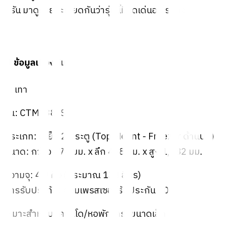
ครัน มาดูรายละเอียดกันว่ารุ่นนี้มีจุดเด่นอะไรบ้าง
🛡️ ข้อมูลเบื้องต้น
สี: เทา
รุ่น: CTM138LS
ประเภท: ตู้เย็น 2 ประตู (Top Mount - Freezer ด้านบน)
ขนาด: กว้าง 474 มม. x ลึก 498 มม. x สูง 1,282 มม.
ความจุ: 4.9 คิว (ประมาณ 138 ลิตร)
การรับประกัน: คอมเพรสเซอร์รับประกัน 10 ปี
เหมาะสำหรับ: คอนโด/หอพัก/ครัวขนาดเล็ก