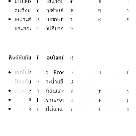
มีให้เลือกตั้งแต่ขนาดเล็กสำหรับบ้านหรือคอนโด ไป
จนถึงขนาดใหญ่สำหรับครอบครัวที่มีสมาชิกหลายคน
เหมาะสำหรับคนชอบทำอาหาร ที่ต้องเก็บทั้งของสด
และของแช่แข็งปริมาณมาก
3. ฟังก์ชันทันสมัย ตอบโจทย์การใช้งาน
เทคโนโลยี No Frost ระบบละลายน้ำแข็งอัตโนมัติ
ป้องกันการเกาะน้ำแข็งในช่องแช่แข็ง
ฟิลเตอร์กำจัดกลิ่นและแบคทีเรีย ช่วยให้อาหารสดใหม่
Multi Air Flow กระจายความเย็นสม่ำเสมอทั่วตู้เย็น
รักษาความสดได้นาน โดยเฉพาะผักผลไม้และเนื้อสัตว์