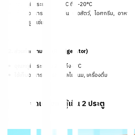
อุณหภูมิประมาณ -18°C ถึง -20°C
ใช้เก็บอาหารแช่แข็ง เช่น เนื้อสัตว์, ไอศกรีม, อาหาร
สำเร็จรูปแช่แข็ง
2. ส่วนทำความเย็น (Refrigerator)
❄️
อุณหภูมิประมาณ 2°C ถึง 8°C
ใช้เก็บอาหารสด, ผัก, ผลไม้, นม, เครื่องดื่ม
จุดเด่นของตู้เย็น 2 ประตู