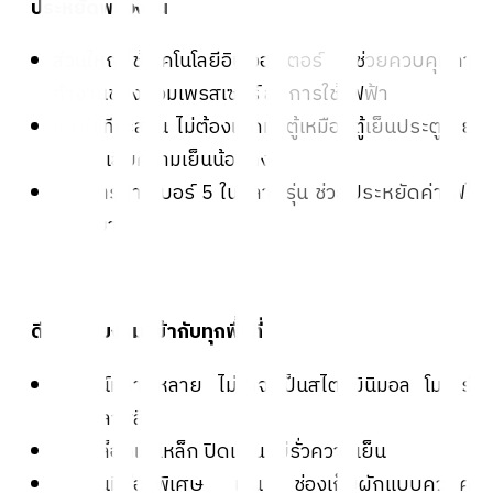
4. ประหยัดพลังงาน
ส่วนใหญ่ใช้เทคโนโลยีอินเวอร์เตอร์ ที่ช่วยควบคุมการ
ทำงานของคอมเพรสเซอร์ ลดการใช้ไฟฟ้า
เปิดใช้ทีละส่วน ไม่ต้องเปิดทั้งตู้เหมือนตู้เย็นประตูเดียว
จึงสูญเสียความเย็นน้อยลง
ได้มาตรฐานเบอร์ 5 ในหลายรุ่น ช่วยประหยัดค่าไฟใน
ระยะยาว
5. ดีไซน์สวยงาม เข้ากับทุกพื้นที่
มีดีไซน์หลากหลาย ไม่ว่าจะเป็นสไตล์มินิมอล โมเดิร์น
หรือคลาสสิก
ประตูล็อกแม่เหล็ก ปิดแน่น ไม่รั่วความเย็น
บางรุ่นมีช่องพิเศษ เช่น ช่องเก็บผักแบบควบคุม