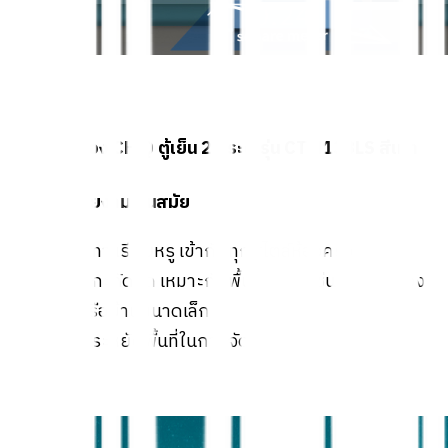
จุดเด่นของ CHiQ ตู้เย็น 2 ประตู รุ่น CTM138LS สีเทา
✅
1. ดีไซน์สวยงาม ทันสมัย
โทนสีเทา เรียบหรู เข้ากับทุกสไตล์ห้องครัว
ขนาดกะทัดรัด เหมาะกับพื้นที่จำกัด เช่น คอนโด ห้อง
พัก หรือบ้านขนาดเล็ก
ช่วยประหยัดพื้นที่ในการจัดวาง