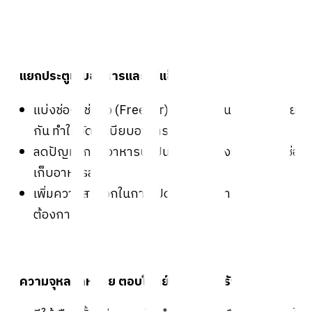
1. แยกประตูเก็บอาหารและแช่แข็งชัดเจน
แบ่งช่องแช่แข็ง (Freezer) และช่องเย็น (Fridge) แยก
กัน ทำให้จัดระเบียบอาหารได้ง่าย
ลดปัญหากลิ่นอาหารปะปนระหว่างช่องแช่แข็งและช่อง
เก็บอาหารสด
เพิ่มความสะดวกในการเปิดใช้งานเฉพาะช่องที่
ต้องการ
2. ความจุหลากหลาย ตอบโจทย์ทุกครอบครัว