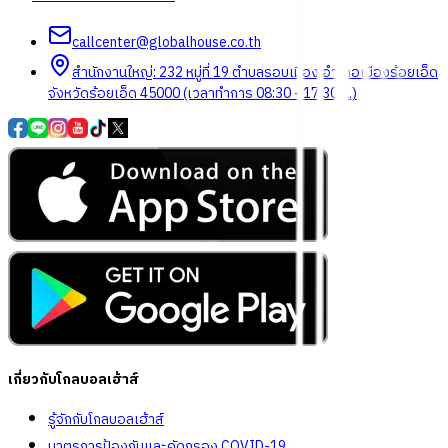
callcenter@globalhouse.co.th
สำนักงานใหญ่: 232 หมู่ที่ 19 ตำบลรอบเมือง อำเภอเมืองร้อยเอ็ด
จังหวัดร้อยเอ็ด 45000 (เวลาทำการ 08:30 - 17:30 น.)
เกี่ยวกับโกลบอลเฮ้าส์
รู้จักกับโกลบอลเฮ้าส์
มาตรการป้องกันและคัดกรอง COVID-19