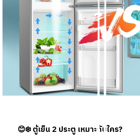
😊❄️ ตู้เย็น 2 ประตู เหมาะกับใคร?