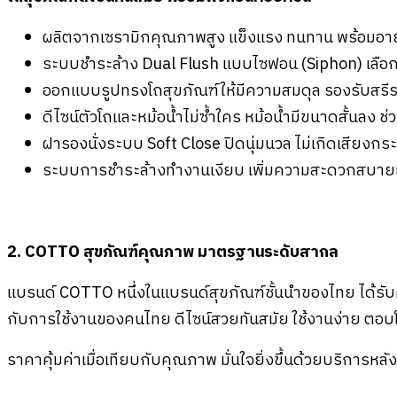
ผลิตจากเซรามิกคุณภาพสูง แข็งแรง ทนทาน พร้อมอา
ระบบชำระล้าง Dual Flush แบบไซฟอน (Siphon) เลือกใ
ออกแบบรูปทรงโถสุขภัณฑ์ให้มีความสมดุล รองรับสรีระ
ดีไซน์ตัวโถและหม้อน้ำไม่ซ้ำใคร หม้อน้ำมีขนาดสั้นลง ช่
ฝารองนั่งระบบ Soft Close ปิดนุ่มนวล ไม่เกิดเสียง
ระบบการชำระล้างทำงานเงียบ เพิ่มความสะดวกสบายแล
2. COTTO สุขภัณฑ์คุณภาพ มาตรฐานระดับสากล
แบรนด์ COTTO หนึ่งในแบรนด์สุขภัณฑ์ชั้นนำของไทย ได้ร
กับการใช้งานของคนไทย ดีไซน์สวยทันสมัย ใช้งานง่าย ตอบโ
ราคาคุ้มค่าเมื่อเทียบกับคุณภาพ มั่นใจยิ่งขึ้นด้วยบริการ