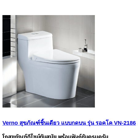
Verno สุขภัณฑ์ชิ้นเดียว แบบกดบน รุ่น รอคโค VN-2186
โถสุขภัณฑ์ดีไซน์ทันสมัย พร้อมฟังก์ชันครบครัน