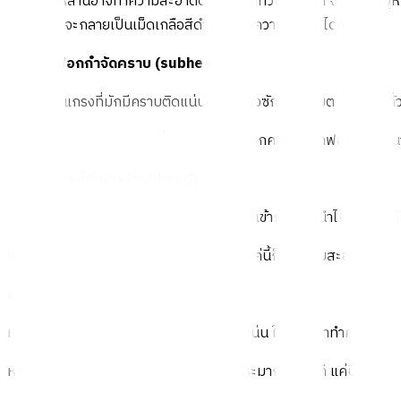
ซึ่งคราบเหล่านี้อาจทำความสะอาดด้วยผ้าเช็ดทั่วไปได้ยาก จัดการปัญ
เหนียวข้น จะกลายเป็นเม็ดเกลือสีดำที่เช็ดทำความสะอาดได้ง่ายกว่า
ใช้ผงซักฟอกกำจัดคราบ (
subhead
)
ส่วนตัวตะแกรงที่มักมีคราบติดแน่น ลองใช้ผงซักฟอกโรยตะแกรงให้ทั่ว 
นำออกมาโรยผงซักฟอกให้ทั่ว แล้วใช้ทิชชู่เปียกคลุมผงซักฟอกไว้ 15 น
เช็ดด้วยเบกกิ้งโซดา (
subhead
)
ผสมเบกกิ้งโซดา 2 ส่วน กับน้ำ 1 ส่วน คนให้เข้ากัน แล้วนำไปป้ายทิ
แล้วใช้ฟองน้ำชุบน้ำเปียกหมาดๆ เช็ดให้ทั่ว แค่นี้ก็ทำความสะอาดคราบ
อบคราบให้หมดจด (
subhead
)
หากตัวตะแกรงปิ้งย่างมีคราบอาหารติดฝังแน่น ให้ใช้น้ำยาทำความสะอา
หลังจากนั้นนำตะแกรงเข้าไปอบในเตาอบประมาณ 3 นาที แค่นี้คราบจะ