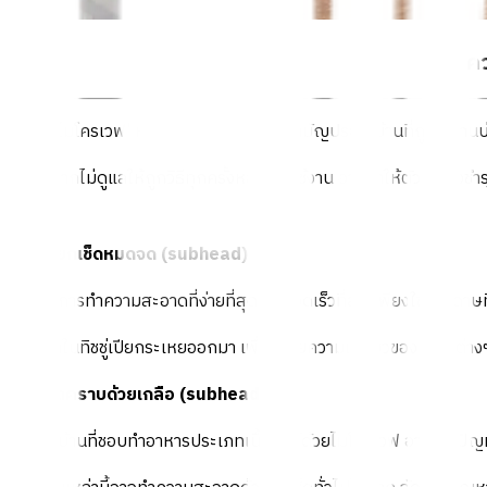
ทำคว
‘เตาอบไมโครเวฟ’ หนึ่งในเครื่องใช้ไฟฟ้าสามัญประจำบ้านที่ถูกใช้งาน
ดังนั้นหากไม่ดูแลให้ถูกวิธีทุกครั้งหลังการใช้งาน อาจทำให้ตัวเครื่อ
ฝากกัน
ทิชชู่เปียกเช็ดหมดจด (
subhead
)
เทคนิคการทำความสะอาดที่ง่ายที่สุดและรวดเร็วที่สุด เพียงใช้กระดา
ให้น้ำยาในทิชชู่เปียกระเหยออกมา เพื่อคลายความเหนียวของคราบต่างๆ
โรยขจัดคราบด้วยเกลือ (
subhead
)
สำหรับบ้านที่ชอบทำอาหารประเภทเนื้อสัตว์ด้วยไมโครเวฟ อาจเจอป