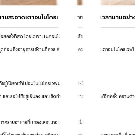
ามสะอาดเตาอบไมโครเวฟ ไม่ยากหรือใช้เวลานานอย่างท
บ่อยครั้งที่สุด โดยเฉพาะในคอนโดมิเนียมหรือหอพัก
งชำรุดก่อนถึงอายุการใช้งานที่ควร ส่วนการทำความสะอาดเตาอบไมโครเวฟไม่
ษทิชชู่เปียกเข้าไปอบในไมโครเวฟประมาณ 3-5 นาที
 และรอให้ทิชชู่เย็นลง และเช็ดทำความสะอาดไมโครเวฟอีกครั้ง คราบต่า
ัญหาคราบอาหารที่หกลงเลอะเทอะบนเตาอบเป็นจุดๆ