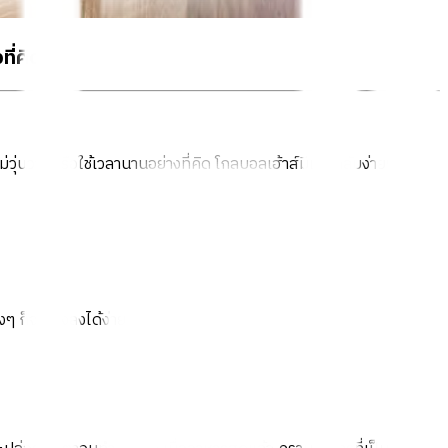
ี่คิด
วุ่นวายหรือใช้เวลานานอย่างที่คิด โกลบอลเฮ้าส์มีเคล็ดลับง่ายๆ มา
งๆ ก็จะจางลงได้ง่าย