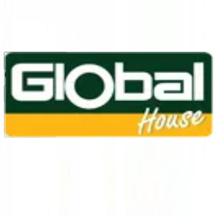
1160
24 ชม.
สาขา
สาขาปทุมธานี
/
TH
EN
หมวดหมู่สินค้า
ค้นหา
บัญชีของฉัน
ตะกร้าสินค้า
Previous slide
Next slide
หน้าแรก
/
สีและเคมีภัณฑ์ก่อสร้าง
/
สีน้ำมัน
/
สีน้ำมันทาทับหน้า