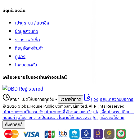
บัญชีของฉัน
เข้าสู่ระบบ / สมาชิก
ข้อมูลส่วนตัว
รายการสั่งซื้อ
ที่อยู่จัดส่งสินค้า
คูปอง
โกลบอลคลับ
เครื่องหมายรับรองร้านค้าออนไลน์
สาขา: เปิดให้บริการทุกวัน
-
ร้องเรียนเกี่ยวกับบริการ
เวลาทำการ
©
2026
Global House Public Company Limited. All Rights Reserved.
นโยบายความเป็นส่วนตัว
·
นโยบายคุกกี้
·
ข้อตกลงและเงื่อนไข
·
เงื่อนไขการเปลี่ยน –
คืนสินค้า
·
นโยบายความเป็นส่วนตัวในการใช้กล้องวงจรปิด
·
คำร้องขอใช้สิทธิ
·
ตั้งค่าคุกกี้