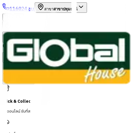
1160
24 ชม.
สาขา
สาขาปทุมธานี
/
TH
EN
หมวดหมู่สินค้า
ค้นหา
บัญชีของฉัน
ตะกร้าสินค้า
Previous slide
Next slide
Click & Collect
สั่งออนไลน์ รับที่สาขา