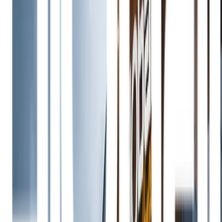
“มากกว่าร้านวัสดุก่อสร้าง”
ครบทุกความต้องการเรื่องบ้าน
สาขาอ่างทอง รองรับลูกค้าเจ้าของบ้าน ช่าง ผู้รับเหมา และงาน
โครงการในจังหวัดอ่างทอง พร้อมช่องทางติดต่อสาขาโดยตรง
ดูสินค้าทั้งหมด
ติดต่อสาขา
บริการจากสาขา
ติดต่อสาขาเพื่อสอบถามข้อมูล ข่าวสาร และบริการ พร้อมรับคำแนะนำเกี่ยว
กับสินค้าและบริการจัดส่ง
Click & Collect
เลือกซื้อออนไลน์ แล้วรับสินค้าได้ที่สาขาที่สะดวก